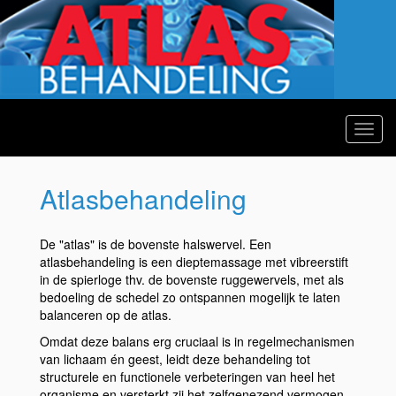
Toggl
navig
Atlasbehandeling
De "atlas" is de bovenste halswervel. Een
atlasbehandeling is een dieptemassage met vibreerstift
in de spierloge thv. de bovenste ruggewervels, met als
bedoeling de schedel zo ontspannen mogelijk te laten
balanceren op de atlas.
Omdat deze balans erg cruciaal is in regelmechanismen
van lichaam én geest, leidt deze behandeling tot
structurele en functionele verbeteringen van heel het
organisme en versterkt zij het zelfgenezend vermogen