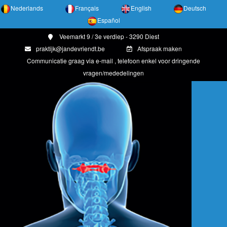
Nederlands
Français
English
Deutsch
Español
Veemarkt 9 / 3e verdiep - 3290 Diest
praktijk@jandevriendt.be
Afspraak maken
Communicatie graag via e-mail , telefoon enkel voor dringende
vragen/mededelingen
"" alt="atlasbehandeling">