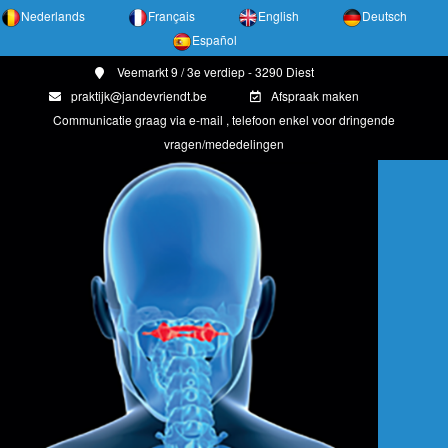
Nederlands
Français
English
Deutsch
Español
Veemarkt 9 / 3e verdiep - 3290 Diest
praktijk@jandevriendt.be
Afspraak maken
Communicatie graag via e-mail , telefoon enkel voor dringende
vragen/mededelingen
"" alt="atlasbehandeling">