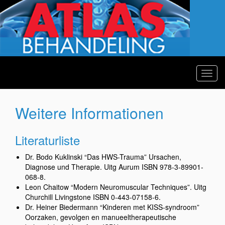
Toggl
navig
Weitere Informationen
Literaturliste
Dr. Bodo Kuklinski “Das HWS-Trauma” Ursachen,
Diagnose und Therapie. Uitg Aurum ISBN 978-3-89901-
068-8.
Leon Chaitow “Modern Neuromuscular Techniques”. Uitg
Churchill Livingstone ISBN 0-443-07158-6.
Dr. Heiner Biedermann “Kinderen met KISS-syndroom”
Oorzaken, gevolgen en manueeltherapeutische