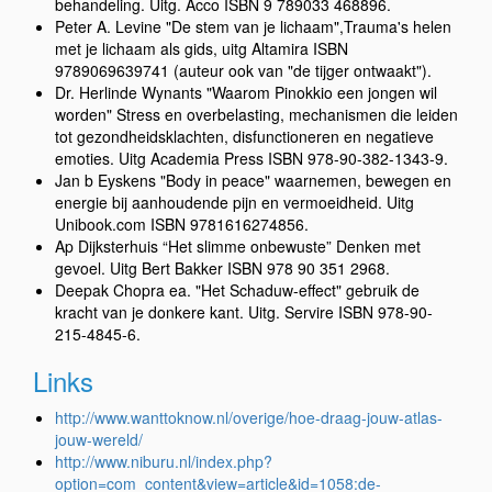
behandeling. Uitg. Acco ISBN 9 789033 468896.
Peter A. Levine "De stem van je lichaam",Trauma's helen
met je lichaam als gids, uitg Altamira ISBN
9789069639741 (auteur ook van "de tijger ontwaakt").
Dr. Herlinde Wynants "Waarom Pinokkio een jongen wil
worden" Stress en overbelasting, mechanismen die leiden
tot gezondheidsklachten, disfunctioneren en negatieve
emoties. Uitg Academia Press ISBN 978-90-382-1343-9.
Jan b Eyskens "Body in peace" waarnemen, bewegen en
energie bij aanhoudende pijn en vermoeidheid. Uitg
Unibook.com ISBN 9781616274856.
Ap Dijksterhuis “Het slimme onbewuste” Denken met
gevoel. Uitg Bert Bakker ISBN 978 90 351 2968.
Deepak Chopra ea. "Het Schaduw-effect" gebruik de
kracht van je donkere kant. Uitg. Servire ISBN 978-90-
215-4845-6.
Links
http://www.wanttoknow.nl/overige/hoe-draag-jouw-atlas-
jouw-wereld/
http://www.niburu.nl/index.php?
option=com_content&view=article&id=1058:de-